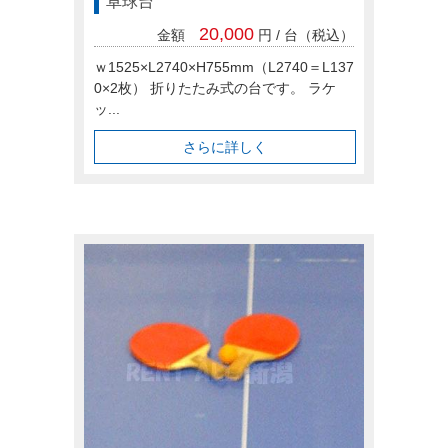
卓球台
20,000
金額
円 / 台（税込）
ｗ1525×L2740×H755mm（L2740＝L137
0×2枚） 折りたたみ式の台です。 ラケ
ッ...
さらに詳しく