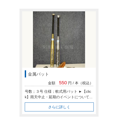
料金システム
金属バット
支払い方法
550
金額
円 / 本（税込）
号数；３号 仕様；軟式用バット ►【clic
レンタル規約
k】雨天中止・延期のイベントについて...
さらに詳しく