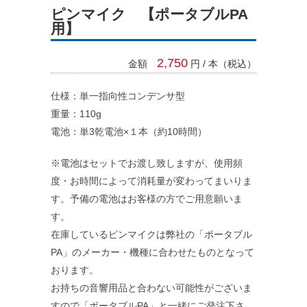
ピンマイク 【ポータブルPA
用】
2,750
金額
円 / 本（税込）
仕様：単一指向性コンデンサ型
重量：110g
電池：単3乾電池×１本（約10時間）
※電池はセットでお渡し致しますが、使用頻
料金システム
度・お時間によって消耗量が変わってまいりま
す。予備の電池はお客様の方でご用意願いま
支払い方法
す。
在庫しているピンマイクは弊社の「ポータブル
レンタル規約
PA」のメーカー・機種に合わせたものとなって
おります。
お持ちの音響用品と合わない可能性がございま
すので「ポータブルPA」と一緒にご発注下さ