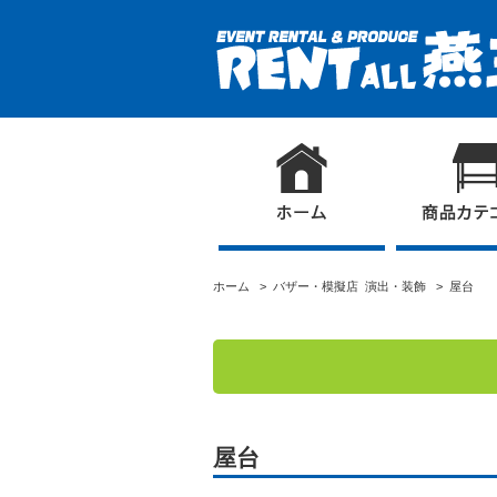
ホーム
>
バザー・模擬店
演出・装飾
> 屋台
屋台