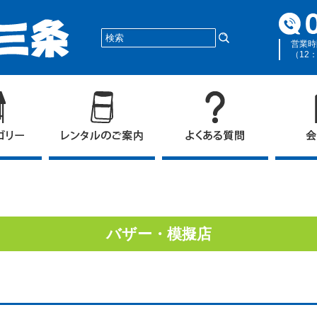
営業時
（12
バザー・模擬店