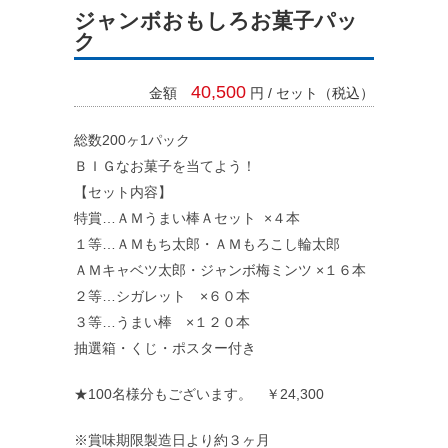
ジャンボおもしろお菓子パッ
ク
40,500
金額
円 / セット（税込）
総数200ヶ1パック
ＢＩＧなお菓子を当てよう！
【セット内容】
特賞…ＡＭうまい棒Ａセット ×４本
１等…ＡＭもち太郎・ＡＭもろこし輪太郎
料金システム
ＡＭキャベツ太郎・ジャンボ梅ミンツ ×１６本
２等…シガレット ×６０本
支払い方法
３等…うまい棒 ×１２０本
抽選箱・くじ・ポスター付き
レンタル規約
★100名様分もございます。 ￥24,300
※賞味期限製造日より約３ヶ月