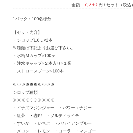
7,290
金額
円 / セット（税込
1パック：100名様分
【セット内容】
・シロップ1.8Ｌ×2本
※種類は下記よりお選び下さい。
・氷柄Ｍカップ×100ヶ
・注水キャップ×２本入り×１袋
・ストロースプーン×100本
※※※※※※※※※※
シロップ種類
※※※※※※※※※※
・イナズマジンジャー ・パワーエナジー
・紅茶 ・珈琲 ・ソルティライチ
・すいか ・いちご ・ハワイアンブルー
・メロン ・レモン ・コーラ ・マンゴー