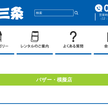
営業時
（12
バザー・模擬店