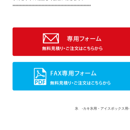
******************************************************
氷 -カキ氷用・アイスボックス用- 