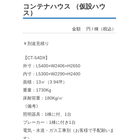
コンテナハウス （仮設ハウ
ス）
金額
円 / 棟（税込）
￥別途見積り
【CT-54DX】
外寸：L5400×W2406×H2650
内寸：L5300×W2290×H2400
料金システム
面積：13㎡（3.94坪）
重量：1730Kg
支払い方法
床耐荷重：180Kg/㎡
《備考》
レンタル規約
照明器具：1棟に付、1台
ブレーカー：1棟に付き1台
電気・水道・ガス工事別（お客様で手配願いま
す）